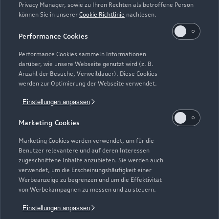
Privacy Manager, sowie zu Ihren Rechten als betroffene Person
können Sie in unserer
Cookie Richtlinie
nachlesen.
Kaufen & leasen
Alle Modelle
Performance Cookies
Modelle vergleichen
Service & Zubehör
Performance Cookies sammeln Informationen
Neuwagensuche
darüber, wie unsere Webseite genutzt wird (z. B.
Elektromodelle
Anzahl der Besuche, Verweildauer). Diese Cookies
Gebrauchtwagensuche
Support
werden zur Optimierung der Webseite verwendet.
Saisonale Angebote
Plug-in-Hybride
Gebrauchtwagen
Einstellungen anpassen
Audi Services
Über Audi
Kundenservice
Finanzierung
Marketing Cookies
Garantie
Händlersuche
Aktionen & Angebote
Unternehmen
Marketing Cookies werden verwendet, um für die
Audi digital services
Benutzer relevantere und auf deren Interessen
Audi Code
Geschäftskunden
Karriere
zugeschnittene Inhalte anzubieten. Sie werden auch
myAudi
verwendet, um die Erscheinungshäufigkeit einer
Häufige Fragen (FAQ)
Investor Relations
Werbeanzeige zu begrenzen und um die Effektivität
© 2026 AUDI AG. Alle Rechte vorbehalten
von Werbekampagnen zu messen und zu steuern.
Audi Online Beratung
Presse & Media Center
Impressum
Rechtliches
Hinweisgebersystem
Einstellungen anpassen
Online-Terminvereinbarung
Datenschutz