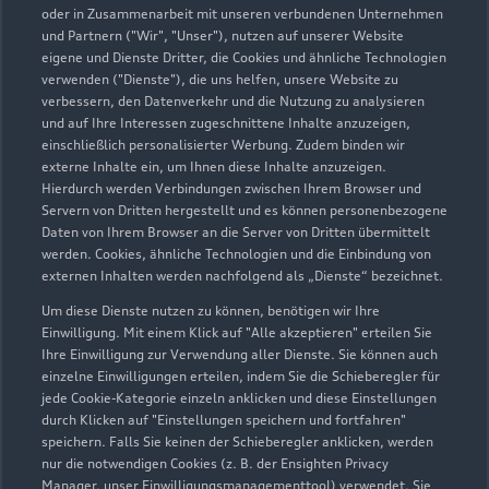
oder in Zusammenarbeit mit unseren verbundenen Unternehmen
und Partnern ("Wir", "Unser"), nutzen auf unserer Website
eigene und Dienste Dritter, die Cookies und ähnliche Technologien
verwenden ("Dienste"), die uns helfen, unsere Website zu
verbessern, den Datenverkehr und die Nutzung zu analysieren
und auf Ihre Interessen zugeschnittene Inhalte anzuzeigen,
einschließlich personalisierter Werbung. Zudem binden wir
externe Inhalte ein, um Ihnen diese Inhalte anzuzeigen.
Hierdurch werden Verbindungen zwischen Ihrem Browser und
Servern von Dritten hergestellt und es können personenbezogene
Daten von Ihrem Browser an die Server von Dritten übermittelt
werden. Cookies, ähnliche Technologien und die Einbindung von
externen Inhalten werden nachfolgend als „Dienste“ bezeichnet.
Dettenheimer Straße 23
91781 Weißenburg
Um diese Dienste nutzen zu können, benötigen wir Ihre
Einwilligung. Mit einem Klick auf "Alle akzeptieren" erteilen Sie
Ihre Einwilligung zur Verwendung aller Dienste. Sie können auch
09141 995590
einzelne Einwilligungen erteilen, indem Sie die Schieberegler für
jede Cookie-Kategorie einzeln anklicken und diese Einstellungen
info.weissenburg@bierschneider.de
durch Klicken auf "Einstellungen speichern und fortfahren"
speichern. Falls Sie keinen der Schieberegler anklicken, werden
nur die notwendigen Cookies (z. B. der Ensighten Privacy
Kontaktdaten herunterladen
Manager, unser Einwilligungsmanagementtool) verwendet. Sie