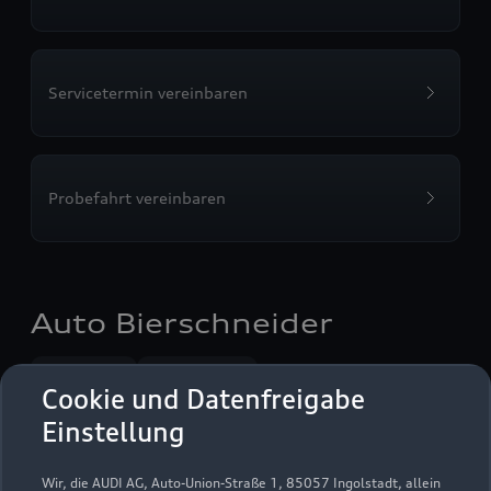
Servicetermin vereinbaren
Probefahrt vereinbaren
Auto Bierschneider
Autoverkauf
Servicepartner
Cookie und Datenfreigabe
Audi Gebrauchtwagen :plus
e-tron
R8 Verkaufspartner
Einstellung
Service R8
Wir, die AUDI AG, Auto-Union-Straße 1, 85057 Ingolstadt, allein