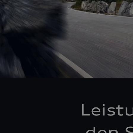
Leist
den S