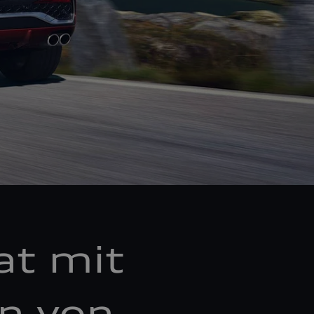
at mit
en von